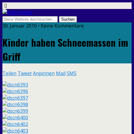
30. Januar 2010 • Keine Kommentare
Kinder haben Schneemassen im
Griff
Teilen
Tweet
Anpinnen
Mail
SMS