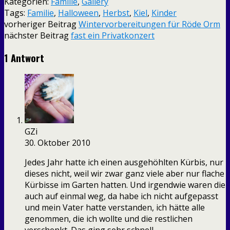
Kategorien:
Familie
,
Gallery
Tags:
Familie
,
Halloween
,
Herbst
,
Kiel
,
Kinder
vorheriger Beitrag
Wintervorbereitungen für Röde Orm
nächster Beitrag
fast ein Privatkonzert
1 Antwort
GZi
30. Oktober 2010
Jedes Jahr hatte ich einen ausgehöhlten Kürbis, nur
dieses nicht, weil wir zwar ganz viele aber nur flache
Kürbisse im Garten hatten. Und irgendwie waren die
auch auf einmal weg, da habe ich nicht aufgepasst
und mein Vater hatte verstanden, ich hätte alle
genommen, die ich wollte und die restlichen