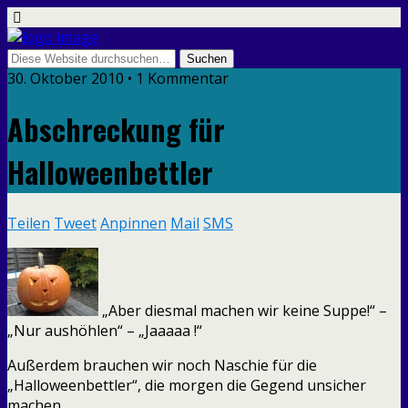
30. Oktober 2010 • 1 Kommentar
Abschreckung für
Halloweenbettler
Teilen
Tweet
Anpinnen
Mail
SMS
„Aber diesmal machen wir keine Suppe!“ –
„Nur aushöhlen“ – „Jaaaaa !“
Außerdem brauchen wir noch Naschie für die
„Halloweenbettler“, die morgen die Gegend unsicher
machen.