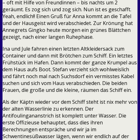
– oft mit Hilfe von Freundinnen – bis nachts um 2
geräumt. Es zog sich und zog sich. Nun ist es geschafft.
Yeah, endlich!! Einen Gruß für Anna kommt an die Tafel
und der Hausgeist wird verabschiedet. Zur Krönung hat
Annegrets Gingko heute morgen ein grünes Blättchen
gezeigt, nach einer langen Ruhephase.
Ina und Jule fahren einen letzten Altkleidersack zum
Container und dann mit Brötchen zum Schiff. Ein letztes
Frühstück im Hafen. Dann kommt der ganze Krumpel aus
dem Haus aufs Boot. Stefan verzieht sich wohlweislich
und fährt noch mal nach Suchsdorf ein vermisstes Kabel
suchen und sich vom Haus verabschieden. Die beiden
Frauen, die große und die kleine, räumen das Schiff ein.
Als der Käptn wieder vor dem Schiff steht ist nix mehr von
der alten Wasserlinie zu erkennen. Der
Antifoulingananstrich ist komplett unter Wasser. Die
erste Offizieuse behauptet, dass dies ihren
Berechnungen entspräche und wir ja im
Schwentinesüßwasser lägen, wenn wir endlich auf der