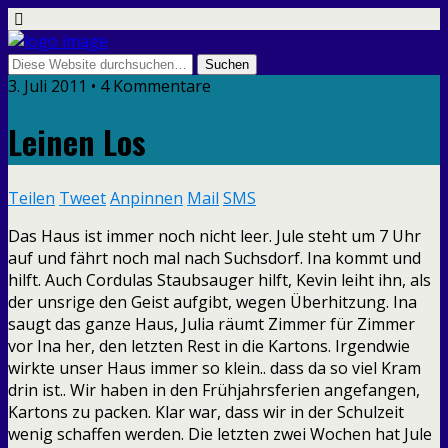
3. Juli 2011 • 4 Kommentare
Leinen Los
Teilen
Tweet
Anpinnen
Mail
SMS
Das Haus ist immer noch nicht leer. Jule steht um 7 Uhr
auf und fährt noch mal nach Suchsdorf. Ina kommt und
hilft. Auch Cordulas Staubsauger hilft, Kevin leiht ihn, als
der unsrige den Geist aufgibt, wegen Überhitzung. Ina
saugt das ganze Haus, Julia räumt Zimmer für Zimmer
vor Ina her, den letzten Rest in die Kartons. Irgendwie
wirkte unser Haus immer so klein.. dass da so viel Kram
drin ist.. Wir haben in den Frühjahrsferien angefangen,
Kartons zu packen. Klar war, dass wir in der Schulzeit
wenig schaffen werden. Die letzten zwei Wochen hat Jule