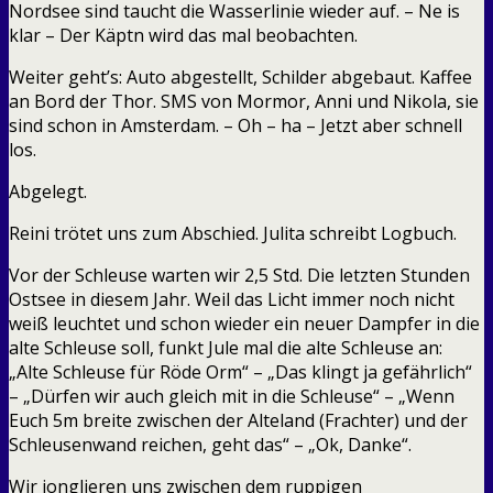
Nordsee sind taucht die Wasserlinie wieder auf. – Ne is
klar – Der Käptn wird das mal beobachten.
Weiter geht’s: Auto abgestellt, Schilder abgebaut. Kaffee
an Bord der Thor. SMS von Mormor, Anni und Nikola, sie
sind schon in Amsterdam. – Oh – ha – Jetzt aber schnell
los.
Abgelegt.
Reini trötet uns zum Abschied. Julita schreibt Logbuch.
Vor der Schleuse warten wir 2,5 Std. Die letzten Stunden
Ostsee in diesem Jahr. Weil das Licht immer noch nicht
weiß leuchtet und schon wieder ein neuer Dampfer in die
alte Schleuse soll, funkt Jule mal die alte Schleuse an:
„Alte Schleuse für Röde Orm“ – „Das klingt ja gefährlich“
– „Dürfen wir auch gleich mit in die Schleuse“ – „Wenn
Euch 5m breite zwischen der Alteland (Frachter) und der
Schleusenwand reichen, geht das“ – „Ok, Danke“.
Wir jonglieren uns zwischen dem ruppigen