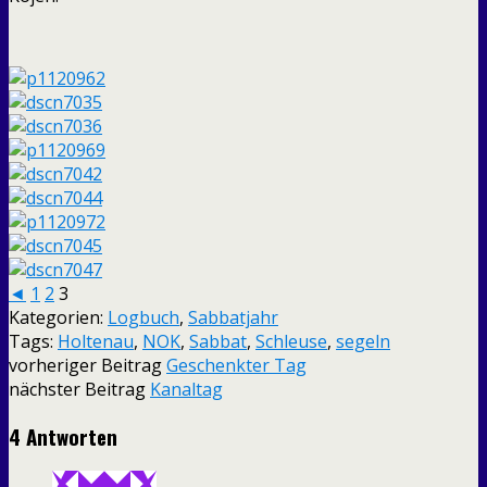
◄
1
2
3
Kategorien:
Logbuch
,
Sabbatjahr
Tags:
Holtenau
,
NOK
,
Sabbat
,
Schleuse
,
segeln
vorheriger Beitrag
Geschenkter Tag
nächster Beitrag
Kanaltag
4 Antworten