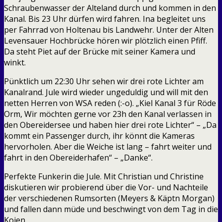
Schraubenwasser der Alteland durch und kommen in den
Kanal. Bis 23 Uhr dürfen wird fahren. Ina begleitet uns
per Fahrrad von Holtenau bis Landwehr. Unter der Alten
Levensauer Hochbrücke hören wir plötzlich einen Pfiff.
Da steht Piet auf der Brücke mit seiner Kamera und
winkt.
Pünktlich um 22:30 Uhr sehen wir drei rote Lichter am
Kanalrand. Jule wird wieder ungeduldig und will mit den
netten Herren von WSA reden (:-o). „Kiel Kanal 3 für Röde
Orm, Wir möchten gerne vor 23h den Kanal verlassen in
den Obereidersee und haben hier drei rote Lichter“ – „Da
kommt ein Passenger durch, ihr könnt die Kameras
hervorholen. Aber die Weiche ist lang – fahrt weiter und
fahrt in den Obereiderhafen“ – „Danke“.
Perfekte Funkerin die Jule. Mit Christian und Christine
diskutieren wir probierend über die Vor- und Nachteile
der verschiedenen Rumsorten (Meyers & Käptn Morgan)
und fallen dann müde und beschwingt von dem Tag in die
Kojen.