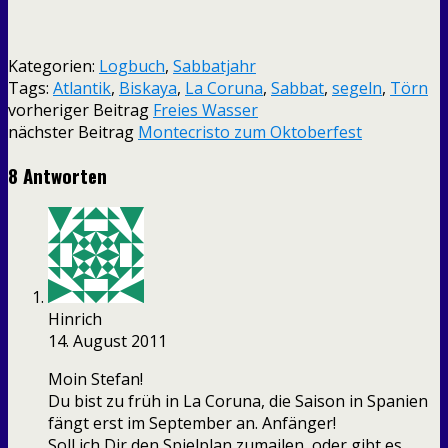
Kategorien:
Logbuch
,
Sabbatjahr
Tags:
Atlantik
,
Biskaya
,
La Coruna
,
Sabbat
,
segeln
,
Törn
vorheriger Beitrag
Freies Wasser
nächster Beitrag
Montecristo zum Oktoberfest
8 Antworten
Hinrich
14. August 2011
Moin Stefan!
Du bist zu früh in La Coruna, die Saison in Spanien
fängt erst im September an. Anfänger!
Soll ich Dir den Spielplan zumailen, oder gibt es