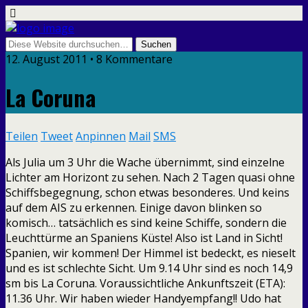
12. August 2011 • 8 Kommentare
La Coruna
Teilen
Tweet
Anpinnen
Mail
SMS
Als Julia um 3 Uhr die Wache übernimmt, sind einzelne
Lichter am Horizont zu sehen. Nach 2 Tagen quasi ohne
Schiffsbegegnung, schon etwas besonderes. Und keins
auf dem AIS zu erkennen. Einige davon blinken so
komisch… tatsächlich es sind keine Schiffe, sondern die
Leuchttürme an Spaniens Küste! Also ist Land in Sicht!
Spanien, wir kommen! Der Himmel ist bedeckt, es nieselt
und es ist schlechte Sicht. Um 9.14 Uhr sind es noch 14,9
sm bis La Coruna. Voraussichtliche Ankunftszeit (ETA):
11.36 Uhr. Wir haben wieder Handyempfang!! Udo hat