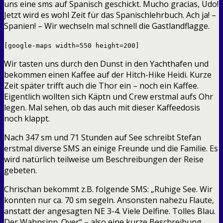
uns eine sms auf Spanisch geschickt. Mucho gracias, Udo!
Jetzt wird es wohl Zeit für das Spanischlehrbuch. Ach ja! –
Spanien! – Wir wechseln mal schnell die Gastlandflagge.
[google-maps width=550 height=200]
Wir tasten uns durch den Dunst in den Yachthafen und
bekommen einen Kaffee auf der Hitch-Hike Heidi. Kurze
Zeit später trifft auch die Thor ein – noch ein Kaffee.
Eigentlich wollten sich Käptn und Crew erstmal aufs Ohr
legen. Mal sehen, ob das auch mit dieser Kaffeedosis
noch klappt.
Nach 347 sm und 71 Stunden auf See schreibt Stefan
erstmal diverse SMS an einige Freunde und die Familie. Es
wird natürlich teilweise um Beschreibungen der Reise
gebeten.
Chrischan bekommt z.B. folgende SMS: „Ruhige See. Wir
konnten nur ca. 70 sm segeln. Ansonsten nahezu Flaute,
anstatt der angesagten NE 3-4. Viele Delfine. Tolles Blau.
Der Wahnsinn. Over“ – also eine kurze Beschreibung