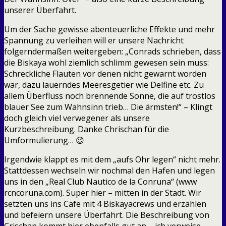
unserer Überfahrt.
Um der Sache gewisse abenteuerliche Effekte und mehr
Spannung zu verleihen will er unsere Nachricht
folgerndermaßen weitergeben: „Conrads schrieben, dass
die Biskaya wohl ziemlich schlimm gewesen sein muss:
Schreckliche Flauten vor denen nicht gewarnt worden
war, dazu lauerndes Meeresgetier wie Delfine etc. Zu
allem Überfluss noch brennende Sonne, die auf trostlos
blauer See zum Wahnsinn trieb… Die ärmsten!“ – Klingt
doch gleich viel verwegener als unsere
Kurzbeschreibung. Danke Chrischan für die
Umformulierung… 😉
Irgendwie klappt es mit dem „aufs Ohr legen“ nicht mehr.
Stattdessen wechseln wir nochmal den Hafen und legen
uns in den „Real Club Nautico de la Conruna“ (www
rcncoruna.com). Super hier – mitten in der Stadt. Wir
setzten uns ins Cafe mit 4 Biskayacrews und erzählen
und befeiern unsere Überfahrt. Die Beschreibung von
Crischan kommt hier ebenfalls gut an – ich verweise