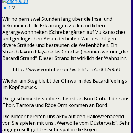
◄
1
2
Wir holpern zwei Stunden lang über die Insel und
bekommen tolle Erklärungen zu den örtlichen
Agrargewohnheiten (Schrebergärten auf Vulkanasche)
und geologischen Besonderheiten. Wir besichtigen
divere Strände und bestaunen die Wellenhöhen. Ein
Strand davon (Playa de las Conchas) nennen wir nur „der
Bacardi Strand“. Dieser Strand ist wirklich der Wahnsinn.
httpv://www.youtube.com/watch?v=zAadCl2vRaU
Wieder am Steg bleibt der Ohrwurm des Bacardifeelings
im Kopf zurück.
Die geschmückte Sophie schenkt an Bord Cuba Libre aus.
Thor, Tamora und Röde Orm kommen an Bord.
Die Kinder bereiten uns aktiv auf den Halloweenabend
vor. Sie spielen mit uns „Werwölfe vom Düsterwald“. Sehr
angegruselt geht es sehr spät in die Kojen.