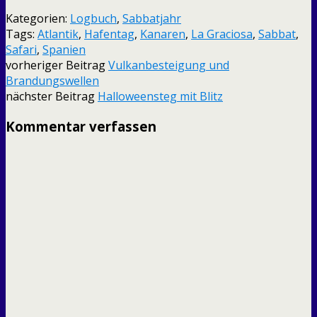
Kategorien:
Logbuch
,
Sabbatjahr
Tags:
Atlantik
,
Hafentag
,
Kanaren
,
La Graciosa
,
Sabbat
,
Safari
,
Spanien
vorheriger Beitrag
Vulkanbesteigung und
Brandungswellen
nächster Beitrag
Halloweensteg mit Blitz
Kommentar verfassen