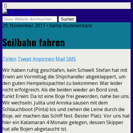
29. November 2011 • Keine Kommentare
Seilbahn fahren
Teilen
Tweet
Anpinnen
Mail
SMS
Wir haben ruhig geschlafen, kein Schwell. Stefan hat mit
Erwin am Vormittag die Shipchandler abgeklappert, um
den guten Hempelsspachtel zu bekommen. War leider
nicht erfolgreich. Als die beiden wieder an Bord sind,
funkt Erwin: Da ist eine Boje frei geworden, nahe bei uns.
Wir wechseln. Julita und Annika sausen mit dem
Schlauchboot (Pinta) los und ziehen die Leine durch die
Boje, wir machen das Schiff fest. Bester Platz. Vor uns hat
hier ein Katamaran 4 Monate gelegen, dessen Skipper
hat alle Bojen abgetaucht ist.