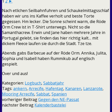
1
2
►
Nach etlichen Seilbahnfuhren und Schaukelmittagsschlaf
haben wir uns ins Kaffee verholt und beste Torte
gegessen. Hm lecker. Die Sonne scheint warm, die Röde
Orm Crew ist in T-Shirt unterwegs. Nicht so die
Samanthacrew. Erwin und Jane haben mehrere Jahre in
Portugal gelebt, sie finden das hier richtig kalt… mit
dickem Fleece laufen sie durch die Stadt. Tze tze.
Abends gabs Barbecue auf der Röde Orm. Annika, Julita,
Sophia und Isabell haben Rummikub auf englisch
gespielt.
Over und aus!
Kategorien:
Logbuch
,
Sabbatjahr
Tags:
ankern
,
Arrecife
,
Hafentag
,
Kanaren
,
Lanzarote
,
Mooring Arrecife
,
Sabbat
,
Spanien
vorheriger Beitrag
Gegen den NE-Passat
nächster Beitrag
Kalenderbastelei