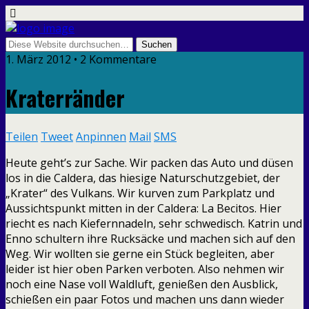
1. März 2012 • 2 Kommentare
Kraterränder
Teilen
Tweet
Anpinnen
Mail
SMS
Heute geht’s zur Sache. Wir packen das Auto und düsen
los in die Caldera, das hiesige Naturschutzgebiet, der
„Krater“ des Vulkans. Wir kurven zum Parkplatz und
Aussichtspunkt mitten in der Caldera: La Becitos. Hier
riecht es nach Kiefernnadeln, sehr schwedisch. Katrin und
Enno schultern ihre Rucksäcke und machen sich auf den
Weg. Wir wollten sie gerne ein Stück begleiten, aber
leider ist hier oben Parken verboten. Also nehmen wir
noch eine Nase voll Waldluft, genießen den Ausblick,
schießen ein paar Fotos und machen uns dann wieder