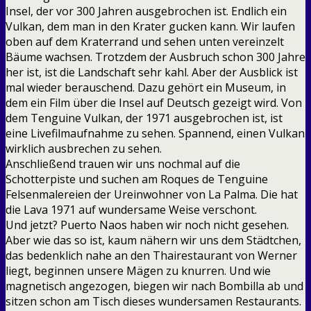
Insel, der vor 300 Jahren ausgebrochen ist. Endlich ein
Vulkan, dem man in den Krater gucken kann. Wir laufen
oben auf dem Kraterrand und sehen unten vereinzelt
Bäume wachsen. Trotzdem der Ausbruch schon 300 Jahre
her ist, ist die Landschaft sehr kahl. Aber der Ausblick ist
mal wieder berauschend. Dazu gehört ein Museum, in
dem ein Film über die Insel auf Deutsch gezeigt wird. Von
dem Tenguine Vulkan, der 1971 ausgebrochen ist, ist
eine Livefilmaufnahme zu sehen. Spannend, einen Vulkan
wirklich ausbrechen zu sehen.
Anschließend trauen wir uns nochmal auf die
Schotterpiste und suchen am Roques de Tenguine
Felsenmalereien der Ureinwohner von La Palma. Die hat
die Lava 1971 auf wundersame Weise verschont.
Und jetzt? Puerto Naos haben wir noch nicht gesehen.
Aber wie das so ist, kaum nähern wir uns dem Städtchen,
das bedenklich nahe an den Thairestaurant von Werner
liegt, beginnen unsere Mägen zu knurren. Und wie
magnetisch angezogen, biegen wir nach Bombilla ab und
sitzen schon am Tisch dieses wundersamen Restaurants.