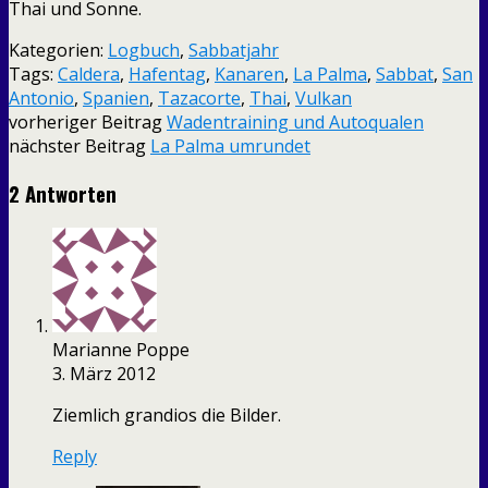
Thai und Sonne.
Kategorien:
Logbuch
,
Sabbatjahr
Tags:
Caldera
,
Hafentag
,
Kanaren
,
La Palma
,
Sabbat
,
San
Antonio
,
Spanien
,
Tazacorte
,
Thai
,
Vulkan
vorheriger Beitrag
Wadentraining und Autoqualen
nächster Beitrag
La Palma umrundet
2 Antworten
Marianne Poppe
3. März 2012
Ziemlich grandios die Bilder.
Reply