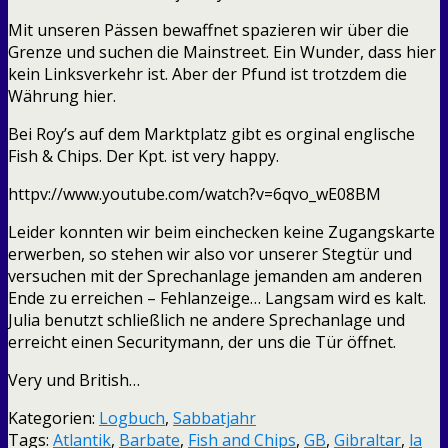
Mit unseren Pässen bewaffnet spazieren wir über die
Grenze und suchen die Mainstreet. Ein Wunder, dass hier
kein Linksverkehr ist. Aber der Pfund ist trotzdem die
Währung hier.
Bei Roy’s auf dem Marktplatz gibt es orginal englische
Fish & Chips. Der Kpt. ist very happy.
httpv://www.youtube.com/watch?v=6qvo_wE08BM
Leider konnten wir beim einchecken keine Zugangskarte
erwerben, so stehen wir also vor unserer Stegtür und
versuchen mit der Sprechanlage jemanden am anderen
Ende zu erreichen – Fehlanzeige… Langsam wird es kalt.
Julia benutzt schließlich ne andere Sprechanlage und
erreicht einen Securitymann, der uns die Tür öffnet.
Very und British…
Kategorien:
Logbuch
,
Sabbatjahr
Tags:
Atlantik
,
Barbate
,
Fish and Chips
,
GB
,
Gibraltar
,
la