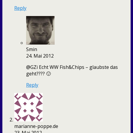
Reply
Smin
24. Mai 2012
@GZi Echt WW Fish&Chips – glaubste das
geht???? 🙂
Reply
marianne-poppe.de
23. Mai 2012