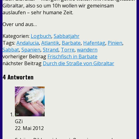
Gibraltar, also so um 10h wollen wir gemeinsam
auslaufen – sehr humane Zeit.
Over und aus…
Kategorien:
Logbuch
,
Sabbatjahr
Tags:
Andalucia
,
Atlantik
,
Barbate
,
Hafentag
,
Pinien
,
Sabbat
,
Spanien
,
Strand
,
Torre
,
wandern
vorheriger Beitrag
Frischfisch in Barbate
nächster Beitrag
Durch die Straße von Gibraltar
4 Antworten
GZi
22. Mai 2012