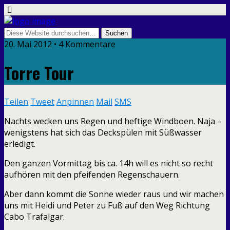
20. Mai 2012 • 4 Kommentare
Torre Tour
Teilen
Tweet
Anpinnen
Mail
SMS
Nachts wecken uns Regen und heftige Windboen. Naja –
wenigstens hat sich das Deckspülen mit Süßwasser
erledigt.
Den ganzen Vormittag bis ca. 14h will es nicht so recht
aufhören mit den pfeifenden Regenschauern.
Aber dann kommt die Sonne wieder raus und wir machen
uns mit Heidi und Peter zu Fuß auf den Weg Richtung
Cabo Trafalgar.