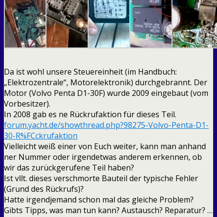
Da ist wohl unsere Steuereinheit (im Handbuch:
„Elektrozentrale“, Motorelektronik) durchgebrannt. Der
Motor (Volvo Penta D1-30F) wurde 2009 eingebaut (vom
Vorbesitzer).
In 2008 gab es ne Rückrufaktion für dieses Teil.
forum.yacht.de/showthread.php?98275-Volvo-Penta-D1-
30-R%FCckrufaktion
Vielleicht weiß einer von Euch weiter, kann man anhand
ner Nummer oder irgendetwas anderem erkennen, ob
wir das zurückgerufene Teil haben?
Ist vllt. dieses verschmorte Bauteil der typische Fehler
(Grund des Rückrufs)?
Hatte irgendjemand schon mal das gleiche Problem?
Gibts Tipps, was man tun kann? Austausch? Reparatur? …