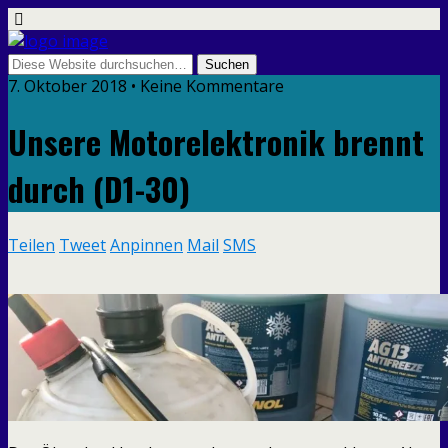
7. Oktober 2018 • Keine Kommentare
Unsere Motorelektronik brennt
durch (D1-30)
Teilen
Tweet
Anpinnen
Mail
SMS