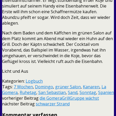
Eisenbahnschaffner. Er liegt stundenlang in der Koje und
simuliert auf seinem Handy eine Eisenbahnerwelt. Die
Erste will ihm schon eine Schaffnermütze kaufen.
Abundzu pfeift er sogar. Wird doch Zeit, dass wir wieder
ablegen.
Nach dem Baden und dem Käffchen im grünen Salon auf
dem Platz kommt am Abend mal wieder ein Huhn auf den
Grill. Doch der Käptn schwächelt. Der Cocktail vom
Vorabend, das Ballspiel im Wasser, irgendwas hat ihn
umgehauen, er verschwindet in die Koje, bevor das
Geflügel kross ist. Vielleicht ruft auch die Eisenbahn.
Licht und Aus
Kategorien:
Logbuch
Tags:
7 Wochen
,
Domingo
,
grüner Salon
,
Kanaren
,
La
Gomera
,
Ruhetag
,
San Sebastian
,
Sand
,
Sonntag
,
Spanien
vorheriger Beitrag
die GomeraGrillGruppe wächst
nächster Beitrag
schwarzer Strand
Kommentar verfassen