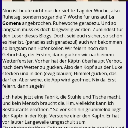
Nun ist heute nicht nur der siebte Tag der Woche, also
Ruhetag, sondern sogar die 7. Woche für uns auf
La
Gomera
angebrochen. Ruhewoche geradezu. Und so
langsam muss es doch langweilig werden. Zumindest für
den Leser dieses Blogs. Doch, seid euch sicher, so schön
es hier ist, (paradiesisch geradezu!) auch wir bekommen
so langsam nen Hafenkoller. Wir feiern noch den
Geburtstag der Ersten, dann gucken wir nach einem
Wetterfenster. Vorher hat der Käptn überhaupt Verbot,
nach dem Wetter zu gucken. Also den Kopf aus der Luke
stecken und in den (ewig blauen) Himmel gucken, das
darf er. Aber wehe, die App wird geöffnet. Nix da. Erst
feiern, dann segeln!
„Ich habe jetzt eine Fabrik, die Stühle und Tische macht,
und kein Mensch braucht die. Hm, vielleicht kann ich
Restaurants eröffnen..“ So vor sich hin grummelnd liegt
der Käptn in der Koje. Verstehe einer den Käptn. Er hat
vor lauter Langeweile umgeschult zum