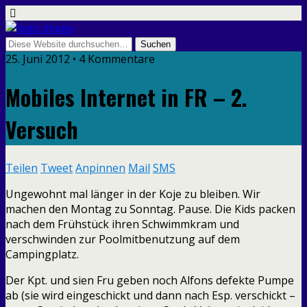
25. Juni 2012 • 4 Kommentare
Mobiles Internet in FR – 2.
Versuch
Teilen
Tweet
Anpinnen
Mail
SMS
Ungewohnt mal länger in der Koje zu bleiben. Wir
machen den Montag zu Sonntag. Pause. Die Kids packen
nach dem Frühstück ihren Schwimmkram und
verschwinden zur Poolmitbenutzung auf dem
Campingplatz.
Der Kpt. und sien Fru geben noch Alfons defekte Pumpe
ab (sie wird eingeschickt und dann nach Esp. verschickt –