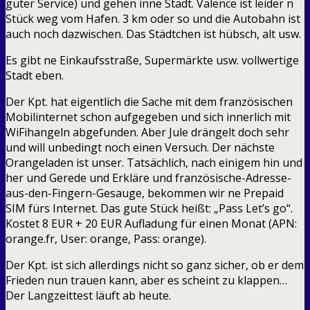
guter Service) und gehen inne Stadt. Valence ist leider n
Stück weg vom Hafen. 3 km oder so und die Autobahn ist
auch noch dazwischen. Das Städtchen ist hübsch, alt usw.
Es gibt ne Einkaufsstraße, Supermärkte usw. vollwertige
Stadt eben.
Der Kpt. hat eigentlich die Sache mit dem französischen
Mobilinternet schon aufgegeben und sich innerlich mit
WiFihangeln abgefunden. Aber Jule drängelt doch sehr
und will unbedingt noch einen Versuch. Der nächste
Orangeladen ist unser. Tatsächlich, nach einigem hin und
her und Gerede und Erkläre und französische-Adresse-
aus-den-Fingern-Gesauge, bekommen wir ne Prepaid
SIM fürs Internet. Das gute Stück heißt: „Pass Let’s go“.
Kostet 8 EUR + 20 EUR Aufladung für einen Monat (APN:
orange.fr, User: orange, Pass: orange).
Der Kpt. ist sich allerdings nicht so ganz sicher, ob er dem
Frieden nun trauen kann, aber es scheint zu klappen…
Der Langzeittest läuft ab heute.