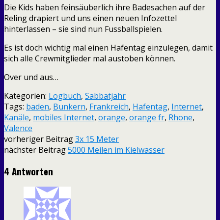
Die Kids haben feinsäuberlich ihre Badesachen auf der
Reling drapiert und uns einen neuen Infozettel
hinterlassen – sie sind nun Fussballspielen.
Es ist doch wichtig mal einen Hafentag einzulegen, damit
sich alle Crewmitglieder mal austoben können.
Over und aus…
Kategorien:
Logbuch
,
Sabbatjahr
Tags:
baden
,
Bunkern
,
Frankreich
,
Hafentag
,
Internet
,
Kanäle
,
mobiles Internet
,
orange
,
orange fr
,
Rhone
,
Valence
vorheriger Beitrag
3x 15 Meter
nächster Beitrag
5000 Meilen im Kielwasser
4 Antworten