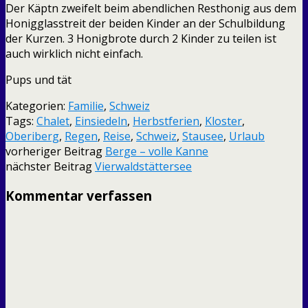
Der Käptn zweifelt beim abendlichen Resthonig aus dem
Honigglasstreit der beiden Kinder an der Schulbildung
der Kurzen. 3 Honigbrote durch 2 Kinder zu teilen ist
auch wirklich nicht einfach.
Pups und tät
Kategorien:
Familie
,
Schweiz
Tags:
Chalet
,
Einsiedeln
,
Herbstferien
,
Kloster
,
Oberiberg
,
Regen
,
Reise
,
Schweiz
,
Stausee
,
Urlaub
vorheriger Beitrag
Berge – volle Kanne
nächster Beitrag
Vierwaldstättersee
Kommentar verfassen