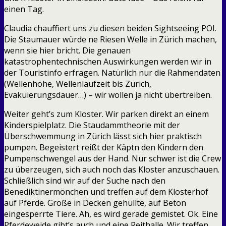
einen Tag.
Claudia chauffiert uns zu diesen beiden Sightseeing POI.
Die Staumauer würde ne Riesen Welle in Zürich machen,
wenn sie hier bricht. Die genauen
katastrophentechnischen Auswirkungen werden wir in
der Touristinfo erfragen. Natürlich nur die Rahmendaten
(Wellenhöhe, Wellenlaufzeit bis Zürich,
Evakuierungsdauer…) – wir wollen ja nicht übertreiben.
Weiter geht’s zum Kloster. Wir parken direkt an einem
Kinderspielplatz. Die Staudammtheorie mit der
Überschwemmung in Zürich lässt sich hier praktisch
pumpen. Begeistert reißt der Käptn den Kindern den
Pumpenschwengel aus der Hand. Nur schwer ist die Crew
zu überzeugen, sich auch noch das Kloster anzuschauen.
Schließlich sind wir auf der Suche nach den
Benediktinermönchen und treffen auf dem Klosterhof
auf Pferde. Große in Decken gehüllte, auf Beton
eingesperrte Tiere. Ah, es wird gerade gemistet. Ok. Eine
Pferdeweide gibt’s auch und eine Reithalle. Wir treffen