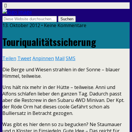
13. Oktober 2012 • Keine Kommentare
Touriqualitätssicherung
Teilen
Tweet
Anpinnen
Mail
SMS
Die Berge und Wiesen strahlen in der Sonne – blauer
Himmel, teilweise.
Uns hält nix mehr in der Hütte – teilweise. Anni und
Alfons schlafen lieber den ganzen Tag. Dadurch passt
aber die Restcrew in den Subaru 4WD Minivan. Der Kpt.
der Röde Orm hat dieses coole Gefährt schon als
Bulliersatz in Betracht gezogen.
Was gibt es hier denn so zu begucken? Ne Staumauer
und n Kloster in Einsiedeln. Gute Idee – Das reicht für