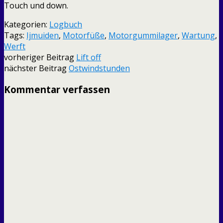
Touch und down.
Kategorien:
Logbuch
Tags:
Ijmuiden
,
Motorfüße
,
Motorgummilager
,
Wartung
,
Werft
vorheriger Beitrag
Lift off
nächster Beitrag
Ostwindstunden
Kommentar verfassen