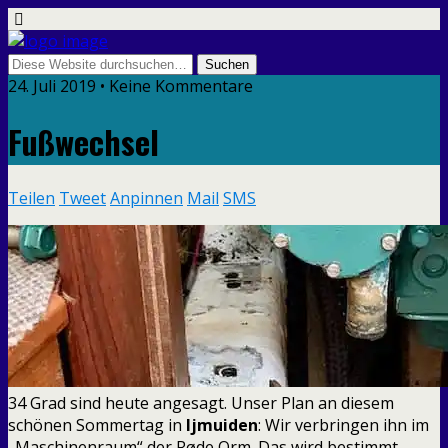
24. Juli 2019 • Keine Kommentare
Fußwechsel
Teilen
Tweet
Anpinnen
Mail
SMS
34 Grad sind heute angesagt. Unser Plan an diesem
schönen Sommertag in
Ijmuiden
: Wir verbringen ihn im
„Maschinenraum“ der Røde Orm. Das wird bestimmt