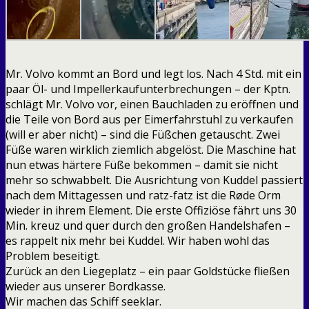
Mr. Volvo kommt an Bord und legt los. Nach 4 Std. mit ein
paar Öl- und Impellerkaufunterbrechungen – der Kptn.
schlägt Mr. Volvo vor, einen Bauchladen zu eröffnen und
die Teile von Bord aus per Eimerfahrstuhl zu verkaufen
(will er aber nicht) – sind die Füßchen getauscht. Zwei
Füße waren wirklich ziemlich abgelöst. Die Maschine hat
nun etwas härtere Füße bekommen – damit sie nicht
mehr so schwabbelt. Die Ausrichtung von Kuddel passiert
nach dem Mittagessen und ratz-fatz ist die Røde Orm
wieder in ihrem Element. Die erste Offiziöse fährt uns 30
Min. kreuz und quer durch den großen Handelshafen –
es rappelt nix mehr bei Kuddel. Wir haben wohl das
Problem beseitigt.
Zurück an den Liegeplatz – ein paar Goldstücke fließen
wieder aus unserer Bordkasse.
Wir machen das Schiff seeklar.