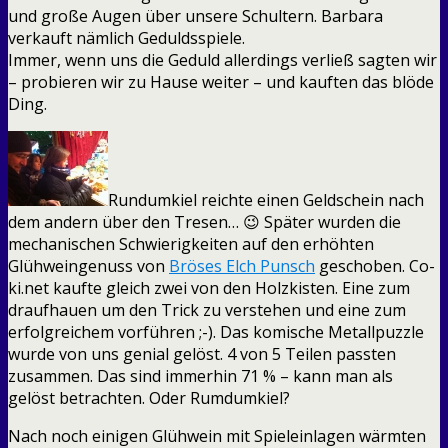
und große Augen über unsere Schultern. Barbara
verkauft nämlich Geduldsspiele.
Immer, wenn uns die Geduld allerdings verließ sagten wir
– probieren wir zu Hause weiter – und kauften das blöde
Ding.
Rundumkiel reichte einen Geldschein nach
dem andern über den Tresen… 😉 Später wurden die
mechanischen Schwierigkeiten auf den erhöhten
Glühweingenuss von
Bröses Elch Punsch
geschoben. Co-
ki.net kaufte gleich zwei von den Holzkisten. Eine zum
draufhauen um den Trick zu verstehen und eine zum
erfolgreichem vorführen ;-). Das komische Metallpuzzle
wurde von uns genial gelöst. 4 von 5 Teilen passten
zusammen. Das sind immerhin 71 % – kann man als
gelöst betrachten. Oder Rumdumkiel?
Nach noch einigen Glühwein mit Spieleinlagen wärmten