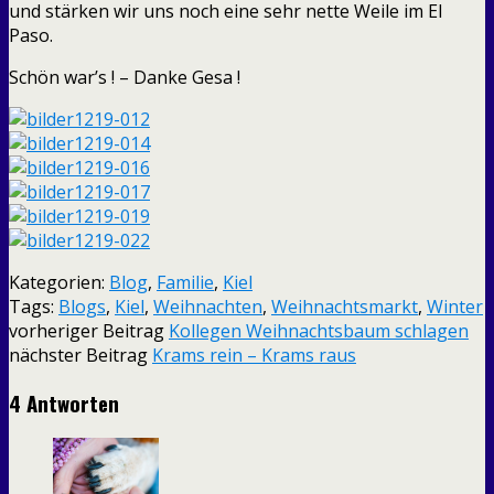
und stärken wir uns noch eine sehr nette Weile im El
Paso.
Schön war’s ! – Danke Gesa !
Kategorien:
Blog
,
Familie
,
Kiel
Tags:
Blogs
,
Kiel
,
Weihnachten
,
Weihnachtsmarkt
,
Winter
vorheriger Beitrag
Kollegen Weihnachtsbaum schlagen
nächster Beitrag
Krams rein – Krams raus
4 Antworten