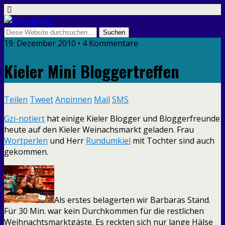
19. Dezember 2010 • 4 Kommentare
Kieler Mini Bloggertreffen
Teilen
Tweet
Anpinnen
Mail
SMS
Gzi-notiert
hat einige Kieler Blogger und Bloggerfreunde
heute auf den Kieler Weinachsmarkt geladen. Frau
Wortperlen
und Herr
Rundumkiel
mit Tochter sind auch
gekommen.
Als erstes belagerten wir Barbaras Stand.
Für 30 Min. war kein Durchkommen für die restlichen
Weihnachtsmarktgäste. Es reckten sich nur lange Hälse