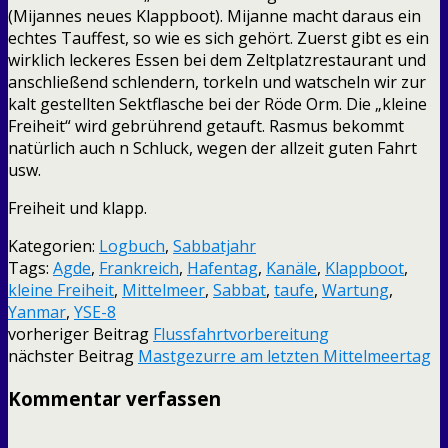
(Mijannes neues Klappboot). Mijanne macht daraus ein
echtes Tauffest, so wie es sich gehört. Zuerst gibt es ein
wirklich leckeres Essen bei dem Zeltplatzrestaurant und
anschließend schlendern, torkeln und watscheln wir zur
kalt gestellten Sektflasche bei der Röde Orm. Die „kleine
Freiheit“ wird gebrührend getauft. Rasmus bekommt
natürlich auch n Schluck, wegen der allzeit guten Fahrt
usw.
Freiheit und klapp.
Kategorien:
Logbuch
,
Sabbatjahr
Tags:
Agde
,
Frankreich
,
Hafentag
,
Kanäle
,
Klappboot
,
kleine Freiheit
,
Mittelmeer
,
Sabbat
,
taufe
,
Wartung
,
Yanmar
,
YSE-8
vorheriger Beitrag
Flussfahrtvorbereitung
nächster Beitrag
Mastgezurre am letzten Mittelmeertag
Kommentar verfassen