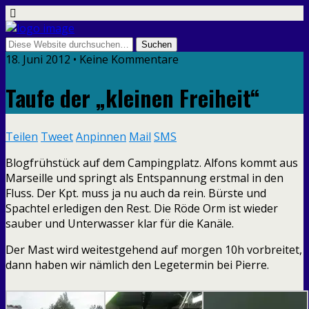
18. Juni 2012 • Keine Kommentare
Taufe der „kleinen Freiheit“
Teilen
Tweet
Anpinnen
Mail
SMS
Blogfrühstück auf dem Campingplatz. Alfons kommt aus
Marseille und springt als Entspannung erstmal in den
Fluss. Der Kpt. muss ja nu auch da rein. Bürste und
Spachtel erledigen den Rest. Die Röde Orm ist wieder
sauber und Unterwasser klar für die Kanäle.
Der Mast wird weitestgehend auf morgen 10h vorbreitet,
dann haben wir nämlich den Legetermin bei Pierre.