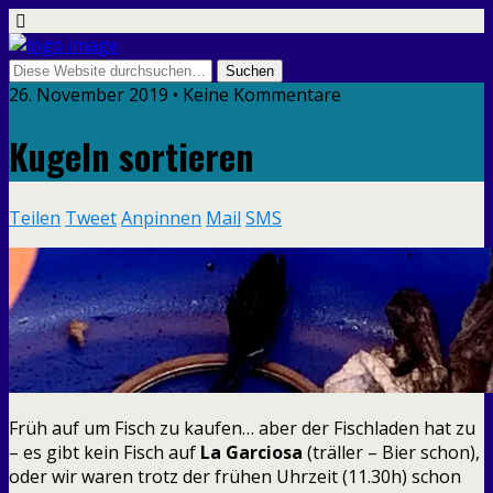
26. November 2019 • Keine Kommentare
Kugeln sortieren
Teilen
Tweet
Anpinnen
Mail
SMS
Früh auf um Fisch zu kaufen… aber der Fischladen hat zu
– es gibt kein Fisch auf
La Garciosa
(träller – Bier schon),
oder wir waren trotz der frühen Uhrzeit (11.30h) schon